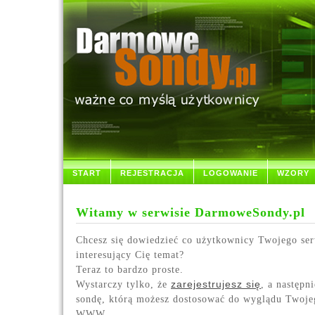
START
REJESTRACJA
LOGOWANIE
WZORY
Witamy w serwisie DarmoweSondy.pl
Chcesz się dowiedzieć co użytkownicy Twojego ser
interesujący Cię temat?
Teraz to bardzo proste.
Wystarczy tylko, że
zarejestrujesz się
, a następn
sondę, którą możesz dostosować do wyglądu Twoje
WWW.