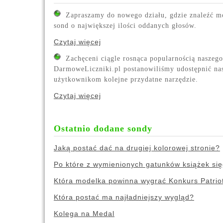
Zapraszamy do nowego działu, gdzie znaleźć mo
sond o największej ilości oddanych głosów.
Czytaj więcej
Zachęceni ciągle rosnąca popularnością naszego
DarmoweLiczniki.pl postanowiliśmy udostępnić n
użytkownikom kolejne przydatne narzędzie.
Czytaj więcej
Ostatnio dodane sondy
Jaką postać dać na drugiej kolorowej stronie?
Po które z wymienionych gatunków książek si
Która modelka powinna wygrać Konkurs Patrio
Która postać ma najładniejszy wygląd?
Kolega na Medal