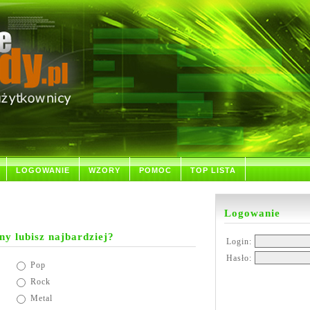
LOGOWANIE
WZORY
POMOC
TOP LISTA
Logowanie
y lubisz najbardziej?
Login:
Hasło:
Pop
Rock
Metal