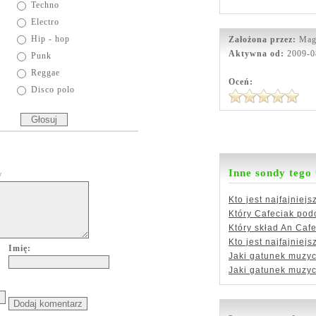
Techno
Electro
Hip - hop
Założona przez:
Mag
Aktywna od:
2009-0
Punk
Reggae
Oceń:
Disco polo
Inne sondy tego
w
Kto jest najfajniejs
Który Cafeciak podo
Który skład An Cafe 
Kto jest najfajniejs
Imię:
Jaki gatunek muzycz
Jaki gatunek muzycz