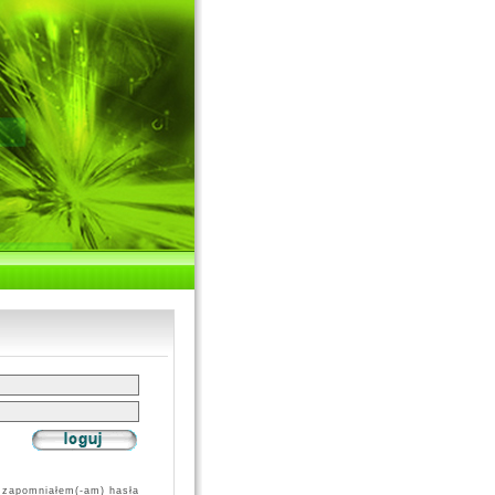
zapomniałem(-am) hasła