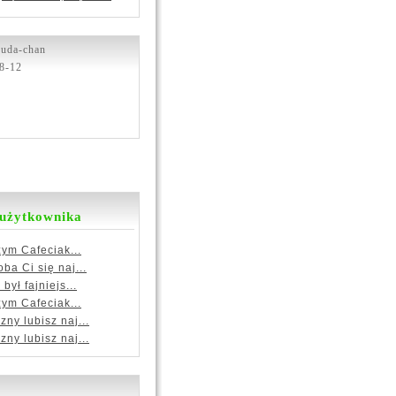
uda-chan
8-12
 użytkownika
zym Cafeciak...
ba Ci się naj...
był fajniejs...
zym Cafeciak...
ny lubisz naj...
ny lubisz naj...