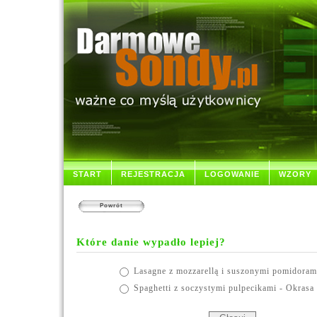
START
REJESTRACJA
LOGOWANIE
WZORY
Powrót
Które danie wypadło lepiej?
Lasagne z mozzarellą i suszonymi pomidoram
Spaghetti z soczystymi pulpecikami - Okrasa