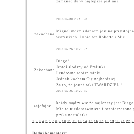
zamknać dupy najlepsza jest mia
2008-05-30 23:18:28
Miguel moim zdaniem jest najprzystojni
zakochana
wszystkich. Lubie tez Roberte i Mie
2008-05-26 10:26:22
Diego!
Jesteś słodszy od Pralinki
Zakochana
I cudowne robisz minki
Jednak kocham Cię najbardziej
Za to, że jesteś taki TWARDZIEL
!
2008-05-26 10:22:35
każdy mądry wie że najlepszy jest Diego
zajefajne...
Mia to niedorozwinięta i rozpieszczona 
pryka nastolatka...
1
2
3
4
5
6
7
8
9
10
11
12
13
14
15
16
17
18
19
20
21
22
2
Dodaj komentarz: