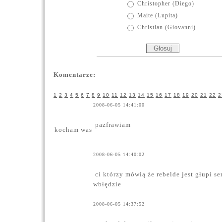
Christopher (Diego)
Maite (Lupita)
Christian (Giovanni)
Komentarze:
1
2
3
4
5
6
7
8
9
10
11
12
13
14
15
16
17
18
19
20
21
22
2
2008-06-05 14:41:00
pazfrawiam
kocham was
2008-06-05 14:40:02
ci którzy mówią że rebelde jest głupi ser
wbłędzie
2008-06-05 14:37:52