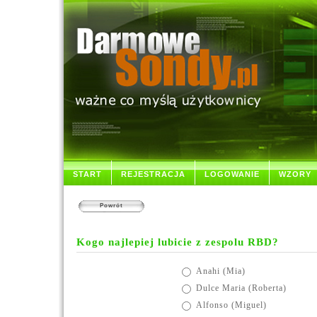
START
REJESTRACJA
LOGOWANIE
WZORY
Powrót
Kogo najlepiej lubicie z zespolu RBD?
Anahi (Mia)
Dulce Maria (Roberta)
Alfonso (Miguel)