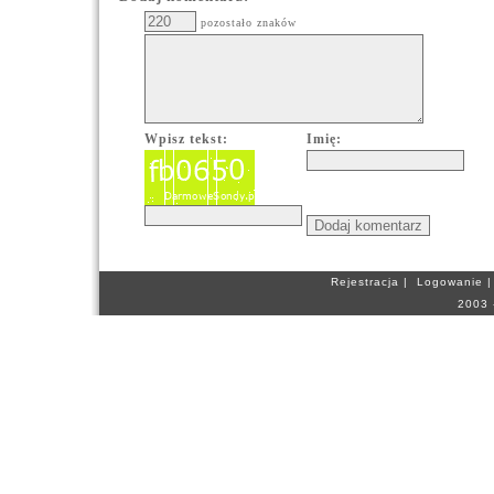
pozostało znaków
Wpisz tekst:
Imię:
Rejestracja
|
Logowanie
2003 