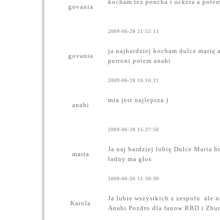
kocham tez poncha i uckera a potem
govania
2009-06-28 21:52:11
ja najbardziej kocham dulce marię a
govania
perroni potem anahi
2009-06-28 16:16:21
mia jest najlepsza
)
anahi
2009-06-28 15:27:50
Ja naj bardziej lubię Dulce Maria bo
marta
ładny ma głos
2009-06-26 11:50:30
Ja lubie wszystkich z zespolu
ale n
Karola
Anahi
Pozdro dla fanow RBD i Zbu