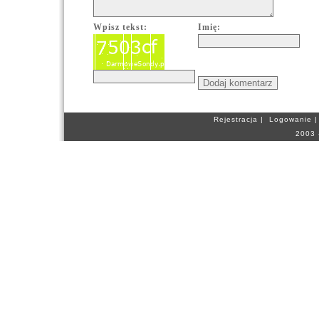
Wpisz tekst:
Imię:
Rejestracja
|
Logowanie
2003 