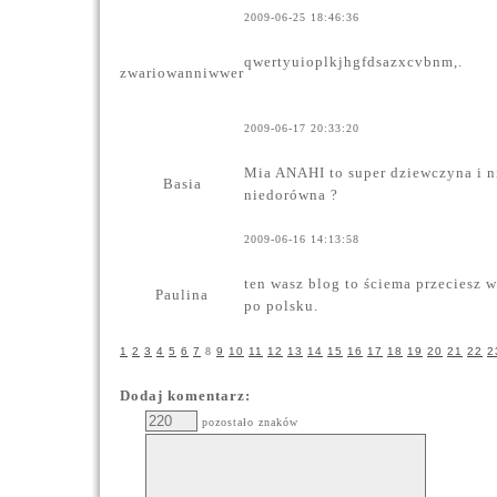
2009-06-25 18:46:36
qwertyuioplkjhgfdsazxcvbnm,.
zwariowanniwwer
2009-06-17 20:33:20
Mia ANAHI to super dziewczyna i ni
Basia
niedorówna ?
2009-06-16 14:13:58
ten wasz blog to ściema przeciesz 
Paulina
po polsku.
1
2
3
4
5
6
7
8
9
10
11
12
13
14
15
16
17
18
19
20
21
22
2
Dodaj komentarz:
pozostało znaków