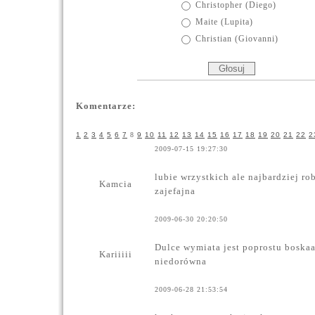
Christopher (Diego)
Maite (Lupita)
Christian (Giovanni)
Komentarze:
1
2
3
4
5
6
7
8
9
10
11
12
13
14
15
16
17
18
19
20
21
22
2
2009-07-15 19:27:30
lubie wrzystkich ale najbardziej rob
Kamcia
zajefajna
2009-06-30 20:20:50
Dulce wymiata jest poprostu boskaa
Kariiiii
niedorówna
2009-06-28 21:53:54