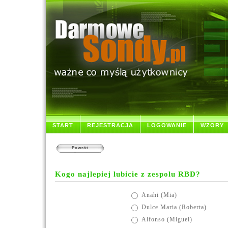
START
REJESTRACJA
LOGOWANIE
WZORY
Powrót
Kogo najlepiej lubicie z zespolu RBD?
Anahi (Mia)
Dulce Maria (Roberta)
Alfonso (Miguel)